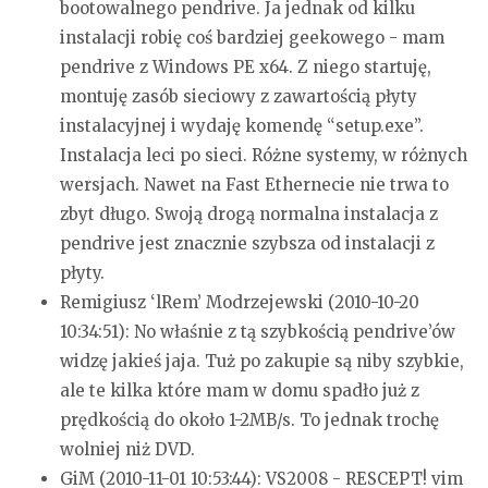
bootowalnego pendrive.
Ja jednak od kilku
instalacji robię coś bardziej geekowego - mam
pendrive z Windows PE x64. Z niego startuję,
montuję zasób sieciowy z zawartością płyty
instalacyjnej i wydaję komendę “setup.exe”.
Instalacja leci po sieci. Różne systemy, w różnych
wersjach. Nawet na Fast Ethernecie nie trwa to
zbyt długo.
Swoją drogą normalna instalacja z
pendrive jest znacznie szybsza od instalacji z
płyty.
Remigiusz ‘lRem’ Modrzejewski (2010-10-20
10:34:51):
No właśnie z tą szybkością pendrive’ów
widzę jakieś jaja. Tuż po zakupie są niby szybkie,
ale te kilka które mam w domu spadło już z
prędkością do około 1-2MB/s. To jednak trochę
wolniej niż DVD.
GiM (2010-11-01 10:53:44):
VS2008 - RESCEPT!
vim