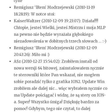
tym?
Remigiusz ‘lRem’ Modrzejewski (2010-11-19
18:28:19):
W notce stoi:
KaiserWaltzer (2010-12-09 19:23:07):
Działa!!!!
Chłopie, jesteś Wielki, jesteś Mistrzu i moja MLP
na pewno nie będzie wyrażała głębokiego
niezadowolenia w dobitnych trzech słowach …
:-)
Remigiusz ‘lRem’ Modrzejewski (2010-12-09
20:43:26):
Miło mi :)
ASz (2010-12-27 15:54:02):
Zrobiłem install od
nowa wersji 64 bitowej, zainstalowałem ręcznie
te sterowniki które Pan wskazał, nie mogłem
sobie poradzić tylko z grafika ION2. Update Win
zrobiłem ale dalej nic… więc wybrałem ręcznie co
ma Update pościągać i widzę, że są stery on ION-
a. Super! Wszystko śmiga!
Dziękuję bardzo za
pomoc! Gdybym, tego nie czytał, to dalej