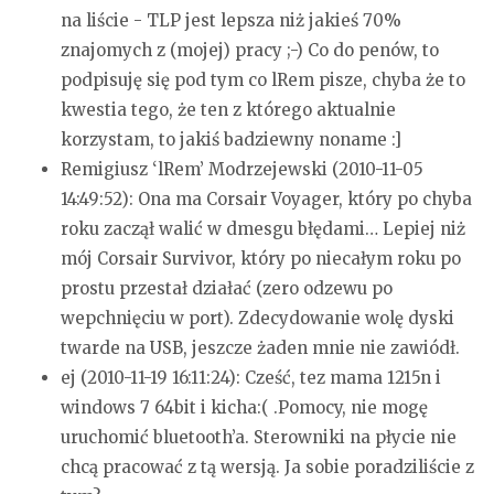
na liście - TLP jest lepsza niż jakieś 70%
znajomych z (mojej) pracy ;-)
Co do penów, to
podpisuję się pod tym co lRem pisze, chyba że to
kwestia tego, że ten z którego aktualnie
korzystam, to jakiś badziewny noname :]
Remigiusz ‘lRem’ Modrzejewski (2010-11-05
14:49:52):
Ona ma Corsair Voyager, który po chyba
roku zaczął walić w dmesgu błędami… Lepiej niż
mój Corsair Survivor, który po niecałym roku po
prostu przestał działać (zero odzewu po
wepchnięciu w port). Zdecydowanie wolę dyski
twarde na USB, jeszcze żaden mnie nie zawiódł.
ej (2010-11-19 16:11:24):
Cześć, tez mama 1215n i
windows 7 64bit i kicha:( .Pomocy, nie mogę
uruchomić bluetooth’a. Sterowniki na płycie nie
chcą pracować z tą wersją. Ja sobie poradziliście z