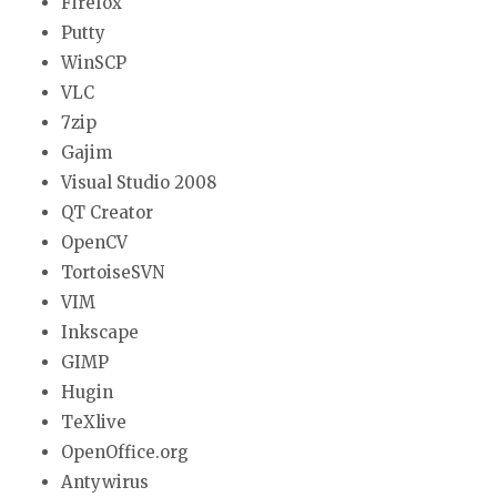
Firefox
Putty
WinSCP
VLC
7zip
Gajim
Visual Studio 2008
QT Creator
OpenCV
TortoiseSVN
VIM
Inkscape
GIMP
Hugin
TeXlive
OpenOffice.org
Antywirus