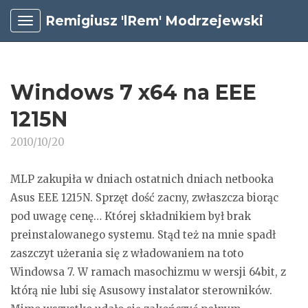
Remigiusz 'lRem' Modrzejewski
Windows 7 x64 na EEE
1215N
2010/10/20
MLP zakupiła w dniach ostatnich dniach netbooka
Asus EEE 1215N. Sprzęt dość zacny, zwłaszcza biorąc
pod uwagę cenę… Której składnikiem był brak
preinstalowanego systemu. Stąd też na mnie spadł
zaszczyt użerania się z władowaniem na toto
Windowsa 7. W ramach masochizmu w wersji 64bit, z
którą nie lubi się Asusowy instalator sterowników.