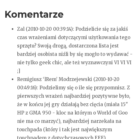
Komentarze
Zal (2010-10-20 00:39:14):
Podzielicie się za jakiś
czas wrażeniami dotyczącymi użytkowania tego
sprzętu?
Swoją drogą, dostarczona lista jest
bardziej osobista niźli by się mogło to wydawać -
nie tylko geek chic, ale też wyznawczyni VI VI VI
;]
Remigiusz ‘lRem’ Modrzejewski (2010-10-20
00:49:16):
Podzielimy się o ile się przypomnisz. Z
pierwszych wrażeń najbardziej pozytywne było,
że w końcu jej gry działają bez cięcia (miała 15"
HP z GMA 950 - kloc na którym o World of Goo
nie ma co marzyć), najbardziej narzekała na
touchpada (który i tak jest największym
touchpadem z dotychczasowych EEE).