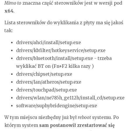
Mimo to
znaczna część sterowników jest w wersji pod
x64
.
Lista sterowników do wyklikania z płyty ma się jakoś
tak:
drivers/ahci/install/setup.exe
drivers/kbfilter/hotkeyservice/setup.exe
drivers/bluetooth/install/setup.exe - trzeba
wyklikać BT on (Fn+F2 kilka razy )
drivers/chipset/setup.exe
drivers/lan/atheros/setup.exe
drivers/touchpad/setup.exe
drivers/wlan/ne785h_ge112h/install_cd/setup.exe
software/suphybridengine/setup.exe
W tym miejscu niezbędny już był
reboot
systemu. Po
którym system
sam postanowił zrestartować się